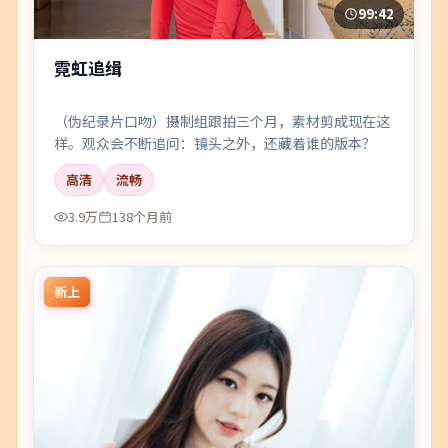
99:42
霓虹追缉
（伪纪录片口吻）摄制组跟拍三个月，素材剪成现在这
样。观众会不断追问：镜头之外，还藏着谁的版本？
高清
流畅
3.9万
138个月前
新上