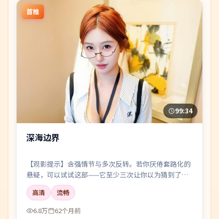
首推
99:34
深海边界
【观影提示】含强情节与多次反转。若你厌倦套路化的
悬疑，可以试试这部——它至少三次让你以为猜到了真
相。
高清
流畅
6.8万
62个月前