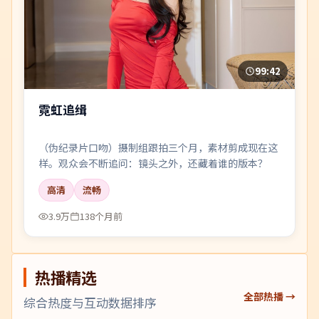
99:42
霓虹追缉
（伪纪录片口吻）摄制组跟拍三个月，素材剪成现在这
样。观众会不断追问：镜头之外，还藏着谁的版本？
高清
流畅
3.9万
138个月前
热播精选
全部热播 →
综合热度与互动数据排序