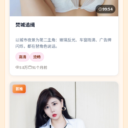
99:54
焚城追缉
以城市夜景为第二主角：玻璃反光、车窗雨滴、广告牌
闪烁，都在替角色说话。
高清
流畅
3.8万
91个月前
首推