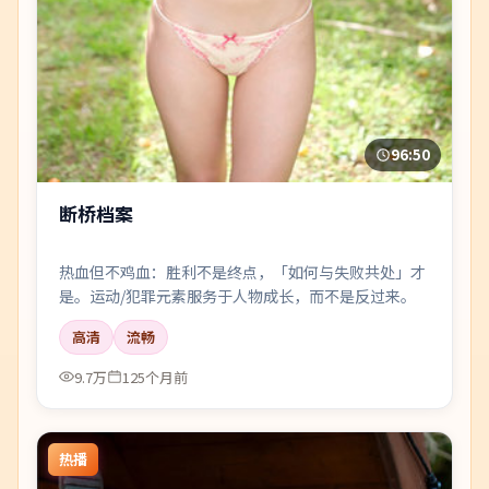
96:50
断桥档案
热血但不鸡血：胜利不是终点，「如何与失败共处」才
是。运动/犯罪元素服务于人物成长，而不是反过来。
高清
流畅
9.7万
125个月前
热播