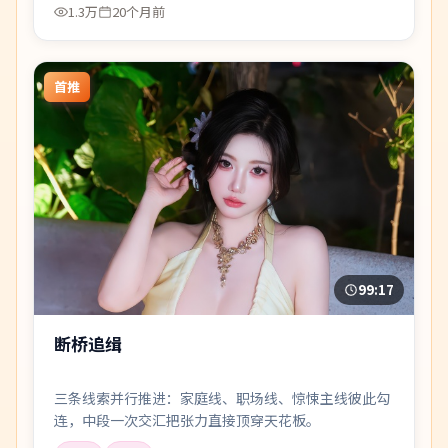
1.3万
20个月前
首推
99:17
断桥追缉
三条线索并行推进：家庭线、职场线、惊悚主线彼此勾
连，中段一次交汇把张力直接顶穿天花板。