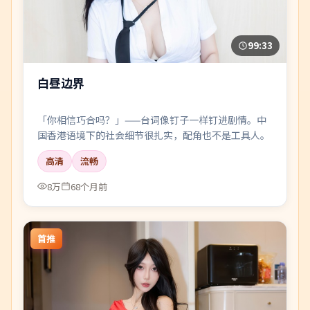
99:33
白昼边界
「你相信巧合吗？」——台词像钉子一样钉进剧情。中
国香港语境下的社会细节很扎实，配角也不是工具人。
高清
流畅
8万
68个月前
首推