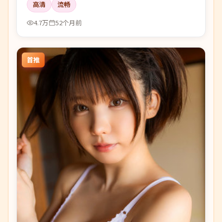
高清
流畅
4.7万
52个月前
首推