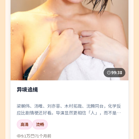
99:38
异境追缉
梁朝伟、汤唯、刘亦菲、木村拓哉、沈腾同台，化学反
应比剧情梗还好看。导演显然更相信「人」，而不是花
活。
高清
流畅
9.1万
71个月前