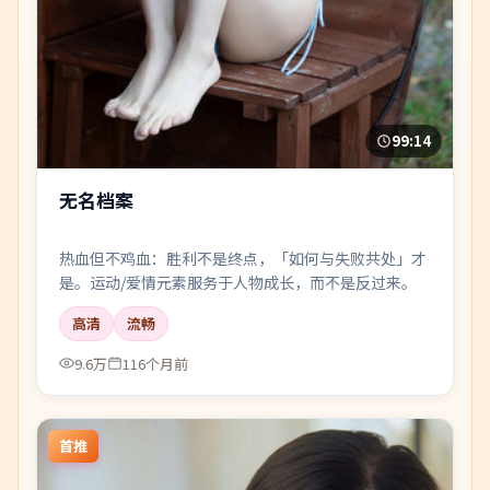
99:14
无名档案
热血但不鸡血：胜利不是终点，「如何与失败共处」才
是。运动/爱情元素服务于人物成长，而不是反过来。
高清
流畅
9.6万
116个月前
首推