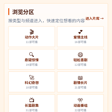
浏览分区
进入片库 →
按类型与频道进入，快速定位想看的内容
🎬
💕
动作大片
爱情主线
11
部可播
16
部可播
🔍
😄
悬疑惊悚
轻松喜剧
19
部可播
12
部可播
🚀
📖
科幻奇想
剧情长片
10
部可播
21
部可播
📺
🎌
长篇剧集
动画番组
31
部可播
22
部可播