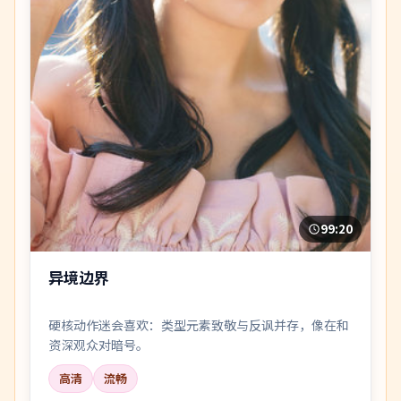
99:20
异境边界
硬核动作迷会喜欢：类型元素致敬与反讽并存，像在和
资深观众对暗号。
高清
流畅